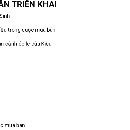
ẦN TRIỂN KHAI
 Sinh
iều trong cuộc mua bán
àn cảnh éo le của Kiều
uộc mua bán