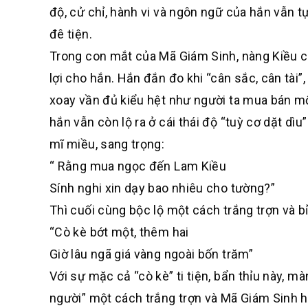
độ, cử chỉ, hành vi và ngôn ngữ của hắn vẫn t
đê tiện.
Trong con mắt của Mã Giám Sinh, nàng Kiều cù
lợi cho hắn. Hắn đắn đo khi “cân sắc, cân tài”,
xoay vần đủ kiểu hệt như người ta mua bán m
hắn vẫn còn lộ ra ở cái thái độ “tuỳ cơ dặt d
mĩ miều, sang trọng:
“ Rằng mua ngọc đến Lam Kiều
Sính nghi xin dạy bao nhiêu cho tường?”
Thì cuối cùng bộc lộ một cách trắng trợn và bỉ
“Cò kè bớt một, thêm hai
Giờ lâu ngã giá vàng ngoài bốn trăm”
Với sự mặc cả “cò kè” ti tiện, bẩn thỉu này, m
người” một cách trắng trợn và Mã Giám Sinh h