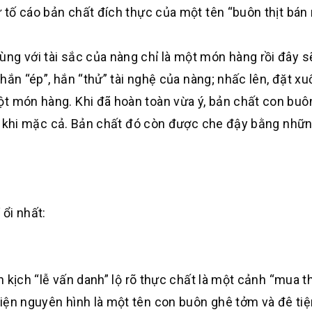
ự tố cáo bản chất đích thực của một tên “buôn thịt bán
ng với tài sắc của nàng chỉ là một món hàng rồi đây s
 hắn “ép”, hắn “thử” tài nghệ của nàng; nhấc lên, đặt xu
ột món hàng. Khi đã hoàn toàn vừa ý, bản chất con buô
ìu” khi mặc cả. Bản chất đó còn được che đậy bằng những
 ổi nhất:
àn kịch “lễ vấn danh” lộ rõ thực chất là một cảnh “mua t
iện nguyên hình là một tên con buôn ghê tởm và đê tiệ