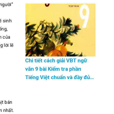
08/2026
 người”
ẽ sinh
ống,
n của
 lời lẽ
Chi tiết cách giải VBT ngữ
văn 9 bài Kiểm tra phần
Tiếng Việt chuẩn và đầy đủ
nhất Cập Nhật 08/2026
hịt bán
n nhất.