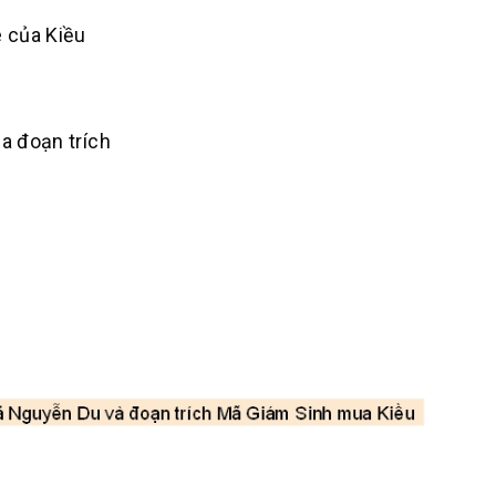
e của Kiều
ủa đoạn trích