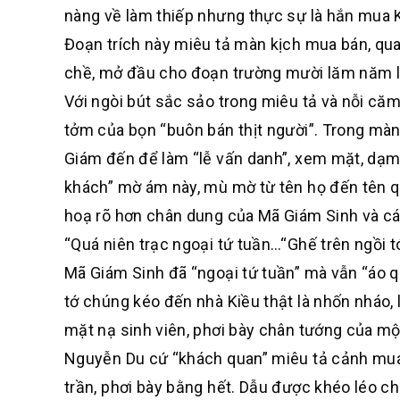
nàng về làm thiếp nhưng thực sự là hắn mua K
Đoạn trích này miêu tả màn kịch mua bán, qua
chề, mở đầu cho đoạn trường mười lăm năm l
Với ngòi bút sắc sảo trong miêu tả và nỗi căm 
tởm của bọn “buôn bán thịt người”. Trong màn
Giám đến để làm “lễ vấn danh”, xem mặt, dạm h
khách” mờ ám này, mù mờ từ tên họ đến tên qu
hoạ rõ hơn chân dung của Mã Giám Sinh và cá
“Quá niên trạc ngoại tứ tuần…“Ghế trên ngồi t
Mã Giám Sinh đã “ngoại tứ tuần” mà vẫn “áo quầ
tớ chúng kéo đến nhà Kiều thật là nhốn nháo, lố
mặt nạ sinh viên, phơi bày chân tướng của một
Nguyễn Du cứ “khách quan” miêu tả cảnh mua 
trần, phơi bày bằng hết. Dẫu được khéo léo c