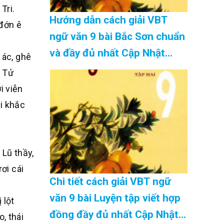
Tri.
Hướng dẫn cách giải VBT
 đớn ê
ngữ văn 9 bài Bắc Sơn chuẩn
và đầy đủ nhất Cập Nhật
 ác, ghê
08/2026
c Tử
i viễn
i khắc
 Lũ thầy,
ơi cái
Chi tiết cách giải VBT ngữ
văn 9 bài Luyện tập viết hợp
 lột
đồng đầy đủ nhất Cập Nhật
, thái