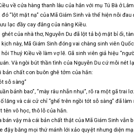
iều về cửa hàng thanh lâu của hắn với mụ Tú Bà ở Lâm 
 đó “lột mặt nạ” của Mã Giám Sinh và thể hiện nỗi đau
ưu lạc đầy cay đắng của nàng Kiều.
ghét của nhà thơ, Nguyễn Du đã lột tả bộ mặt bỉ ổi, tàn
 kịch này, Mã Giám Sinh đóng vai chàng sinh viên Quố
ỏi Thuý Kiều về làm vợ lẽ. Gã sinh viên giả hiệu “ngườ
án. Và ngòi bút thần tình của Nguyễn Du cứ mỗi nét lạ
i bản chất con buôn ghê tởm của hắn:
ót sỗ sàng”
n bảnh bao”, “mày râu nhẵn nhụi”, rõ ra một gã trai lơ.
 lăng và cái cử chỉ “ghế trên ngồi tót sỗ sàng” đã làm r
 tên vô học, thô lỗ của hắn.
bán vậy mà cái bản chất thật của Mã Giám Sinh vẫn bị
he đậy bằng mọi thứ mánh lới xảo quyệt nhưng diện mạo