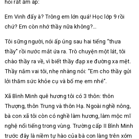
hỏi rất ấm áp:
Em Vinh đấy à? Trông em lớn quá! Học lớp 9 rồi
chứ? Em còn nhớ thầy nữa không?…
Tôi sững người, nói ấp úng sau hai tiếng “thưa
thầy” rồi nước mắt ứa ra. Trò chuyện một lát, tôi
chào thầy ra về, vì biết thầy đạp xe đường xa mệt.
Thầy nắm vai tôi, nhẹ nhàng nói: “Em cho thầy gửi
lởi thăm sức khỏe cụ và bố mẹ em nhé”.
Xã Bình Minh quê hương tôi có 3 thôn: thôn
Thượng, thôn Trung và thôn Hạ. Ngoài nghề nông,
bà con xã tôi còn có nghề làm hương, làm mộc mĩ
nghệ nổi tiếng trong vùng. Trường cấp II Bình Minh
trước đây là niềm tự hào của bà con làng trên xóm