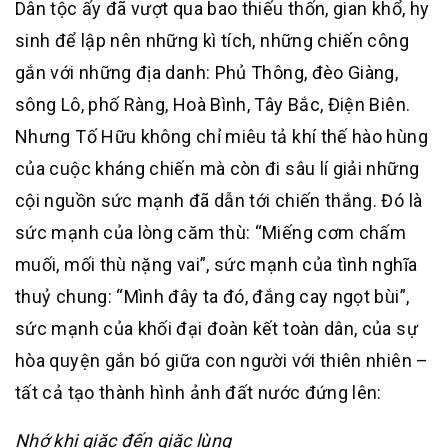
Dân tộc ấy đã vượt qua bao thiếu thốn, gian khổ, hy
sinh để lập nên những kì tích, những chiến công
gắn với những địa danh: Phủ Thông, đèo Giàng,
sông Lô, phố Ràng, Hoà Bình, Tây Bắc, Điện Biên.
Nhưng Tố Hữu không chỉ miêu tả khí thế hào hùng
của cuộc kháng chiến mà còn đi sâu lí giải những
cội nguồn sức mạnh đã dẫn tới chiến thắng. Đó là
sức mạnh của lòng căm thù: “Miếng cơm chấm
muối, mối thù nặng vai”, sức mạnh của tình nghĩa
thuỷ chung: “Mình đây ta đó, đắng cay ngọt bùi”,
sức mạnh của khối đại đoàn kết toàn dân, của sự
hòa quyện gắn bó giữa con người với thiên nhiên –
tất cả tạo thành hình ảnh đất nước đứng lên:
Nhớ khi giặc đến giặc lùng