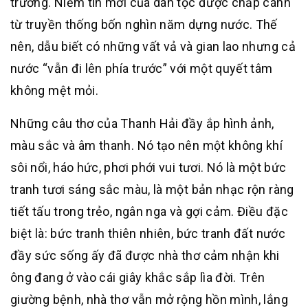
trương. Niềm tin mới của dân tộc được chắp cánh
từ truyền thống bốn nghìn năm dựng nước. Thế
nên, dẫu biết có những vất vả và gian lao nhưng cả
nước “vẫn đi lên phía trước” với một quyết tâm
không mệt mỏi.
Những câu thơ của Thanh Hải đầy ắp hình ảnh,
màu sắc và âm thanh. Nó tạo nên một không khí
sôi nổi, háo hức, phơi phới vui tươi. Nó là một bức
tranh tươi sáng sắc màu, là một bản nhạc rộn ràng
tiết tấu trong trẻo, ngân nga và gợi cảm. Điều đặc
biệt là: bức tranh thiên nhiên, bức tranh đất nước
đầy sức sống ấy đã được nhà thơ cảm nhận khi
ông đang ở vào cái giây khắc sắp lìa đời. Trên
giường bệnh, nhà thơ vẫn mở rộng hồn mình, lắng