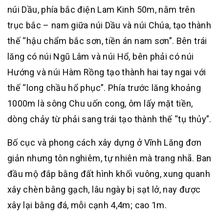
núi Dầu, phía bắc điện Lam Kinh 50m, nằm trên
trục bắc – nam giữa núi Dầu và núi Chúa, tạo thành
thế “hậu chẩm bắc sơn, tiền án nam sơn”. Bên trái
lăng có núi Ngũ Lâm và núi Hổ, bên phải có núi
Hướng và núi Hàm Rồng tạo thành hai tay ngai với
thế “long chầu hổ phục”. Phía trước lăng khoảng
1000m là sông Chu uốn cong, ôm lấy mặt tiền,
dòng chảy từ phải sang trái tạo thành thế “tụ thủy”.
Bố cục và phong cách xây dựng ở Vĩnh Lăng đơn
giản nhưng tôn nghiêm, tự nhiên mà trang nhã. Ban
đầu mộ đắp bằng đất hình khối vuông, xung quanh
xây chèn bằng gạch, lâu ngày bị sạt lở, nay được
xây lại bằng đá, mỗi cạnh 4,4m; cao 1m.