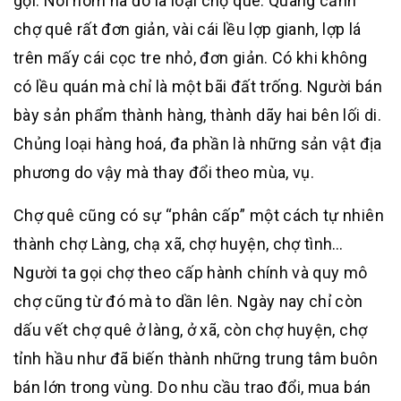
gọi. Nói nôm na đó là loại chợ quê. Quang cảnh
chợ quê rất đơn giản, vài cái lều lợp gianh, lợp lá
trên mấy cái cọc tre nhỏ, đơn giản. Có khi không
có lều quán mà chỉ là một bãi đất trống. Người bán
bày sản phẩm thành hàng, thành dãy hai bên lối di.
Chủng loại hàng hoá, đa phần là những sản vật địa
phương do vậy mà thay đổi theo mùa, vụ.
Chợ quê cũng có sự “phân cấp” một cách tự nhiên
thành chợ Làng, chạ xã, chợ huyện, chợ tình…
Người ta gọi chợ theo cấp hành chính và quy mô
chợ cũng từ đó mà to dần lên. Ngày nay chỉ còn
dấu vết chợ quê ở làng, ở xã, còn chợ huyện, chợ
tỉnh hầu như đã biến thành những trung tâm buôn
bán lớn trong vùng. Do nhu cầu trao đổi, mua bán