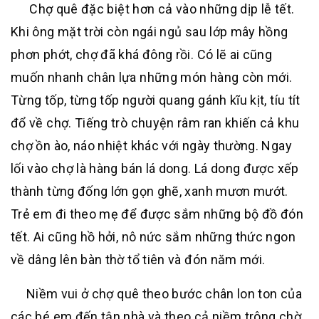
Chợ quê đặc biệt hơn cả vào những dịp lễ tết.
Khi ông mặt trời còn ngái ngủ sau lớp mây hồng
phơn phớt, chợ đã khá đông rồi. Có lẽ ai cũng
muốn nhanh chân lựa những món hàng còn mới.
Từng tốp, từng tốp người quang gánh kĩu kịt, tíu tít
đổ về chợ. Tiếng trò chuyện râm ran khiến cả khu
chợ ồn ào, náo nhiệt khác với ngày thường. Ngay
lối vào chợ là hàng bán lá dong. Lá dong được xếp
thành từng đống lớn gọn ghẽ, xanh mươn mướt.
Trẻ em đi theo mẹ để được sắm những bộ đồ đón
tết. Ai cũng hồ hởi, nô nức sắm những thức ngon
về dâng lên bàn thờ tổ tiên và đón năm mới.
Niềm vui ở chợ quê theo bước chân lon ton của
các bé em đến tận nhà và theo cả niềm trông chờ