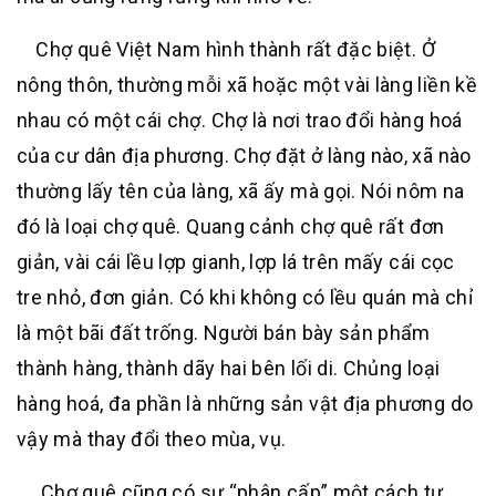
Chợ quê Việt Nam hình thành rất đặc biệt. Ở
nông thôn, thường mỗi xã hoặc một vài làng liền kề
nhau có một cái chợ. Chợ là nơi trao đổi hàng hoá
của cư dân địa phương. Chợ đặt ở làng nào, xã nào
thường lấy tên của làng, xã ấy mà gọi. Nói nôm na
đó là loại
chợ quê.
Quang cảnh
chợ quê
rất đơn
giản, vài cái lều lợp gianh, lợp lá trên mấy cái cọc
tre nhỏ, đơn giản. Có khi không có lều quán mà chỉ
là một bãi đất trống. Người bán bày sản phẩm
thành hàng, thành dãy hai bên lối di. Chủng loại
hàng hoá, đa phần là những sản vật địa phương do
vậy mà thay đổi theo mùa, vụ.
Chợ quê
cũng có sự “phân cấp” một cách tự