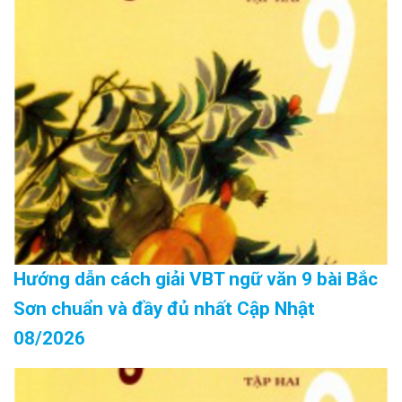
Hướng dẫn cách giải VBT ngữ văn 9 bài Bắc
Sơn chuẩn và đầy đủ nhất Cập Nhật
08/2026