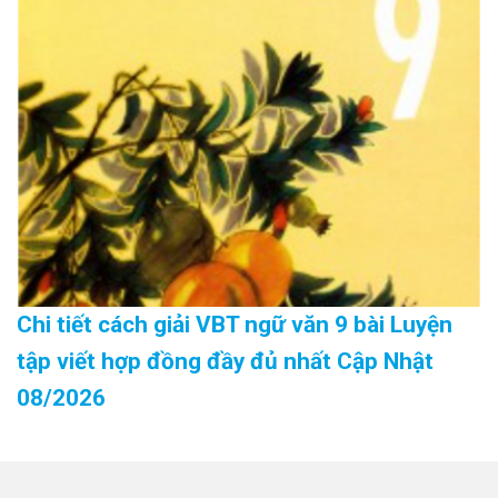
Chi tiết cách giải VBT ngữ văn 9 bài Luyện
tập viết hợp đồng đầy đủ nhất Cập Nhật
08/2026