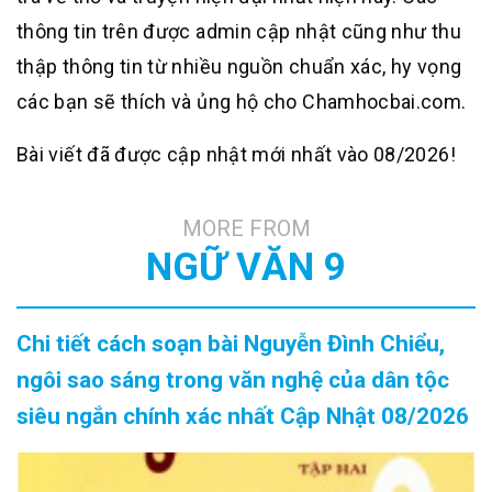
thông tin trên được admin cập nhật cũng như thu
thập thông tin từ nhiều nguồn chuẩn xác, hy vọng
các bạn sẽ thích và ủng hộ cho Chamhocbai.com.
Bài viết đã được cập nhật mới nhất vào 08/2026!
MORE FROM
NGỮ VĂN 9
Chi tiết cách soạn bài Nguyễn Đình Chiểu,
ngôi sao sáng trong văn nghệ của dân tộc
siêu ngắn chính xác nhất Cập Nhật 08/2026