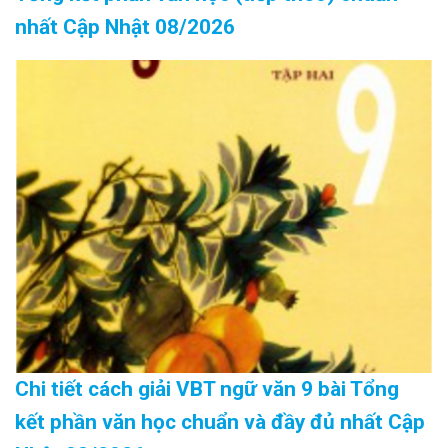
nhất Cập Nhật 08/2026
Chi tiết cách giải VBT ngữ văn 9 bài Tổng
kết phần văn học chuẩn và đầy đủ nhất Cập