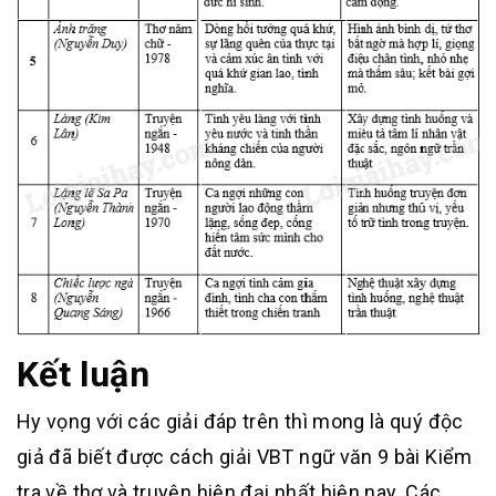
Kết luận
Hy vọng với các giải đáp trên thì mong là quý độc
giả đã biết được cách giải VBT ngữ văn 9 bài Kiểm
tra về thơ và truyện hiện đại nhất hiện nay. Các