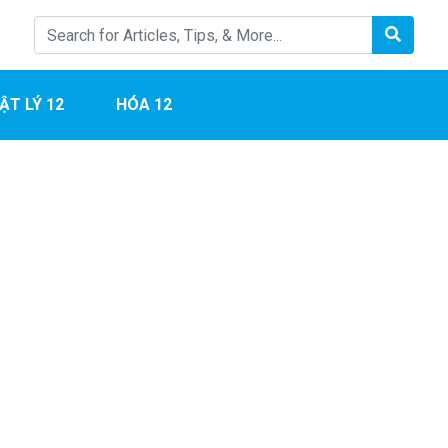
ẬT LÝ 12
HÓA 12