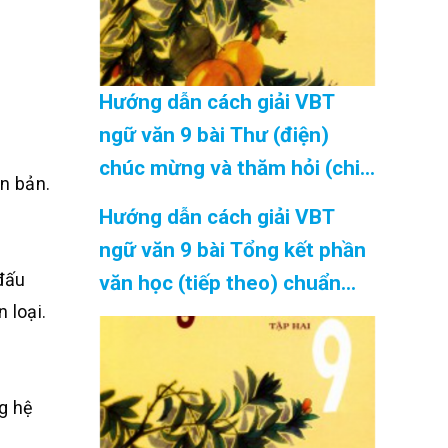
Hướng dẫn cách giải VBT
ngữ văn 9 bài Thư (điện)
chúc mừng và thăm hỏi (chi
ăn bản.
tiết) chuẩn nhất Cập Nhật
Hướng dẫn cách giải VBT
08/2026
ngữ văn 9 bài Tổng kết phần
 đấu
văn học (tiếp theo) chuẩn
 loại.
nhất Cập Nhật 08/2026
ng hệ