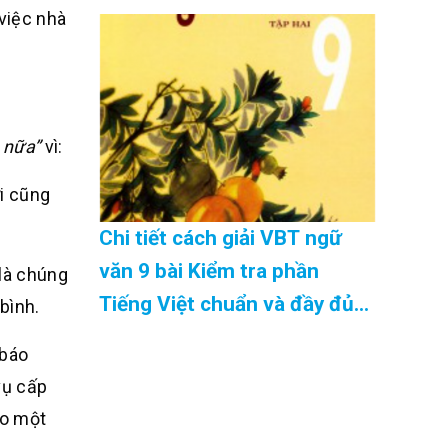
08/2026
việc nhà
n nữa”
vì:
ời cũng
Chi tiết cách giải VBT ngữ
văn 9 bài Kiểm tra phần
 là chúng
Tiếng Việt chuẩn và đầy đủ
bình.
nhất Cập Nhật 08/2026
 báo
vụ cấp
ho một