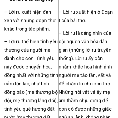
– Lời ru xuất hiện đan
– Lời ru xuất hiện ở Đoạn
xen với những đoạn thơ
I của bài thơ.
khác trong tác phẩm.
– Lời ru là dáng nhìn của
– Lời ru thể hiện tình yêu
cội nguồn văn hóa dân
thương của người mẹ
gian (những lời ru truyền
dành cho con. Tình yêu
thống). Lời ru ấy còn
này được chuyển hóa,
nhằm khắc họa hình ảnh
đồng nhất với những tình
người mẹ tảo tần, vất vả
cảm lớn lao, như tình
để chăm lo cho con thơ.
đồng bào (mẹ thương bộ
Những nỗi vất vả ấy mẹ
đội, mẹ thương làng đói),
âm thầm chịu đựng để
tình yêu quê hương đất
con có được những giấc
nước (mẹ thương đất
ngủ an lành, không phân