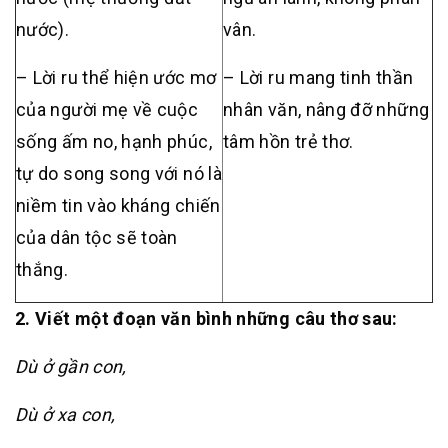
nước).
vân.
– Lời ru thể hiện ước mơ
– Lời ru mang tinh thần
của người mẹ về cuộc
nhân văn, nâng đỡ những
sống ấm no, hạnh phúc,
tâm hồn trẻ thơ.
tự do song song với nó là
niềm tin vào kháng chiến
của dân tộc sẽ toàn
thắng.
2. Viết một đoạn văn bình những câu thơ sau:
Dù ở gần con,
Dù ở xa con,