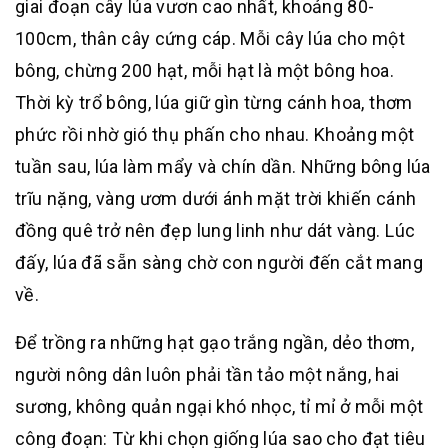
giai đoạn cây lúa vươn cao nhất, khoảng 80-
100cm, thân cây cứng cáp. Mỗi cây lúa cho một
bông, chừng 200 hạt, mỗi hạt là một bông hoa.
Thời kỳ trổ bông, lúa giữ gìn từng cánh hoa, thơm
phức rồi nhờ gió thụ phấn cho nhau. Khoảng một
tuần sau, lúa làm mẩy và chín dần. Những bông lúa
trĩu nặng, vàng ươm dưới ánh mặt trời khiến cánh
đồng quê trở nên đẹp lung linh như dát vàng. Lúc
đấy, lúa đã sẵn sàng chờ con người đến cắt mang
về.
Để trồng ra những hạt gạo trắng ngần, dẻo thơm,
người nông dân luôn phải tần tảo một nắng, hai
sương, không quản ngại khó nhọc, tỉ mỉ ở mỗi một
công đoạn: Từ khi chọn giống lúa sao cho đạt tiêu