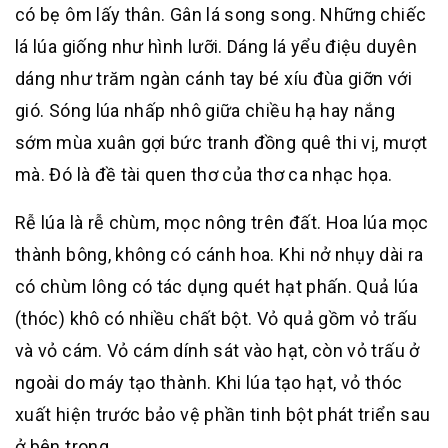
có bẹ ôm lấy thân. Gân lá song song. Những chiếc
lá lúa giống như hình lưỡi. Dáng lá yểu điệu duyên
dáng như trăm ngàn cánh tay bé xíu đùa giỡn với
gió. Sóng lúa nhấp nhô giữa chiều hạ hay nắng
sớm mùa xuân gợi bức tranh đồng quê thi vị, mượt
mà. Đó là đề tài quen thơ của thơ ca nhạc họa.
Rễ lúa là rễ chùm, mọc nông trên đất. Hoa lúa mọc
thành bông, không có cánh hoa. Khi nở nhụy dài ra
có chùm lông có tác dụng quét hạt phấn. Quả lúa
(thóc) khô có nhiều chất bột. Vỏ quả gồm vỏ trấu
và vỏ cám. Vỏ cám dính sát vào hạt, còn vỏ trấu ở
ngoài do máy tạo thành. Khi lúa tạo hạt, vỏ thóc
xuất hiện trước bảo vệ phần tinh bột phát triển sau
ở bên trong.