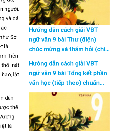
n người.
ng và cái
Bạc
Hướng dẫn cách giải VBT
 như Sở
ngữ văn 9 bài Thư (điện)
t là
chúc mừng và thăm hỏi (chi
Đạm Tiên
tiết) chuẩn nhất Cập Nhật
Hướng dẫn cách giải VBT
 thối nát
08/2026
ngữ văn 9 bài Tổng kết phần
bạo, lật
văn học (tiếp theo) chuẩn
nhất Cập Nhật 08/2026
ân dân
được thế
 Vương
ệt là