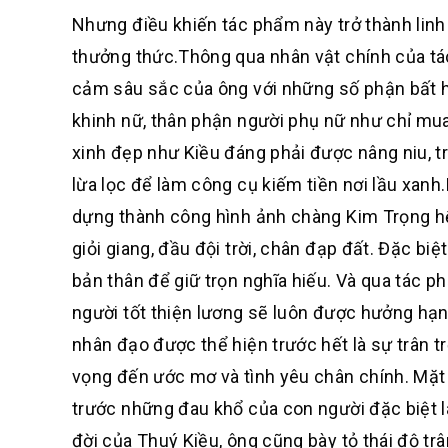
Nhưng điều khiến tác phẩm này trở thành linh 
thưởng thức.Thông qua nhân vật chính của t
cảm sâu sắc của ông với những số phận bất hạ
khinh nữ, thân phận người phụ nữ như chỉ mua 
xinh đẹp như Kiều đáng phải được nâng niu, trâ
lừa lọc để làm công cụ kiếm tiền nơi lầu xan
dựng thành công hình ảnh chàng Kim Trọng hế
giỏi giang, đầu đội trời, chân đạp đất. Đặc bi
bản thân để giữ trọn nghĩa hiếu. Và qua tác 
người tốt thiện lương sẽ luôn được hưởng hạnh 
nhân đạo được thể hiện trước hết là sự trân t
vọng đến ước mơ và tình yêu chân chính. Mặt
trước những đau khổ của con người đặc biệt 
đời của Thuý Kiều, ông cũng bày tỏ thái độ tr