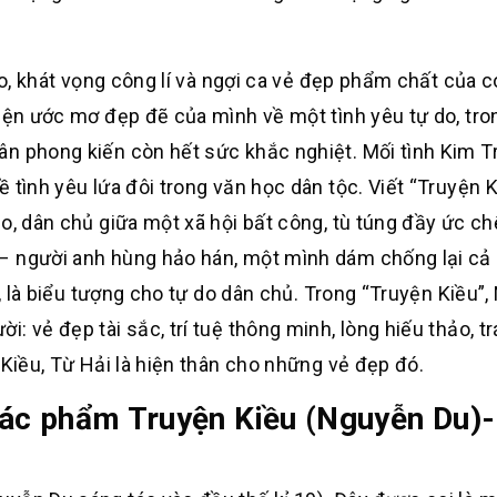
do, khát vọng công lí và ngợi ca vẻ đẹp phẩm chất của 
hiện ước mơ đẹp đẽ của mình về một tình yêu tự do, tro
n phong kiến còn hết sức khắc nghiệt. Mối tình Kim T
 tình yêu lứa đôi trong văn học dân tộc. Viết “Truyện K
o, dân chủ giữa một xã hội bất công, tù túng đầy ức chế
– người anh hùng hảo hán, một mình dám chống lại cả 
í, là biểu tượng cho tự do dân chủ. Trong “Truyện Kiều”
 vẻ đẹp tài sắc, trí tuệ thông minh, lòng hiếu thảo, tr
 Kiều, Từ Hải là hiện thân cho những vẻ đẹp đó.
 tác phẩm Truyện Kiều (Nguyễn Du)