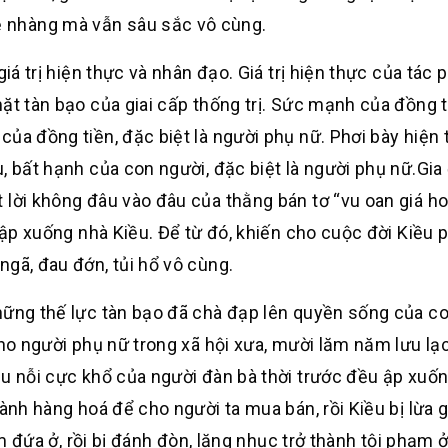
 nhàng mà vẫn sâu sắc vô cùng.
iá trị hiện thực và nhân đạo. Giá trị hiện thực của tác 
ặt tàn bạo của giai cấp thống trị. Sức mạnh của đồng t
ủa đồng tiền, đặc biệt là người phụ nữ. Phơi bày hiện 
, bất hạnh của con người, đặc biệt là người phụ nữ.Gia
lời không đâu vào đâu của thằng bán tơ “vu oan giá ho
 ập xuống nhà Kiều. Để từ đó, khiến cho cuộc đời Kiều p
gã, đau đớn, tủi hổ vô cùng.
hững thế lực tàn bạo đã chà đạp lên quyền sống của co
cho người phụ nữ trong xã hội xưa, mười lăm năm lưu lạ
êu nỗi cực khổ của người đàn bà thời trước đều ập xuốn
ành hàng hoá để cho người ta mua bán, rồi Kiều bị lừa gạ
àm đứa ở, rồi bị đánh đòn, lăng nhục trở thành tội phạm 