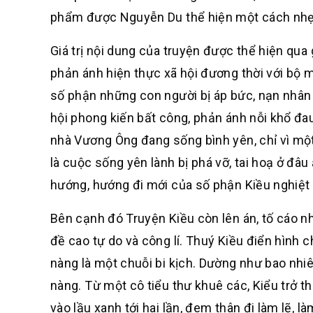
phẩm được Nguyễn Du thể hiện một cách nhẹ
Giá trị nội dung của truyện được thể hiện qua g
phản ánh hiện thực xã hội đương thời với bộ m
số phận những con người bị áp bức, nạn nhân c
hội phong kiến bất công, phản ánh nỗi khổ đau
nhà Vương Ông đang sống bình yên, chỉ vì một 
là cuộc sống yên lành bị phá vỡ, tai hoạ ở đâu
hướng, hướng đi mới của số phận Kiều nghiệt n
Bên cạnh đó Truyện Kiều còn lên án, tố cáo n
đề cao tự do và công lí. Thuý Kiều điển hình 
nàng là một chuỗi bi kịch. Dường như bao nhi
nàng. Từ một cô tiểu thư khuê các, Kiểu trở th
vào lầu xanh tới hai lần, đem thân đi làm lẽ, l