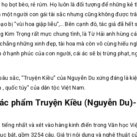
 họ bọt bèo, rẻ rúm. Họ luôn là đối tượng để những kẻ
 là một người con gái tài sắc nhưng cũng không được trâ
bạo bị “vùi hoa giập liễu”,… Bên cạnh đó, tác giả đã hết 
g Kim Trọng rất mực chung tình, là Từ Hải anh hùng cá
chẳng những xinh đẹp, tài hoa mà còn vô cùng hiếu nghĩ
 ở hạnh phúc của con người, cái ác sẽ bị trừng phạt, n
u sắc, “Truyện Kiều” của Nguyễn Du xứng đáng là kiệ
n , quốc túy” của dân tộc Việt Nam.
 tác phẩm Truyện Kiều (Nguyễn Du)
 tiếng nhất và xét vào hàng kinh điển trong Văn học Vi
c bát, gồm 3254 câu. Giá trị nội dung và nghệ thuật c