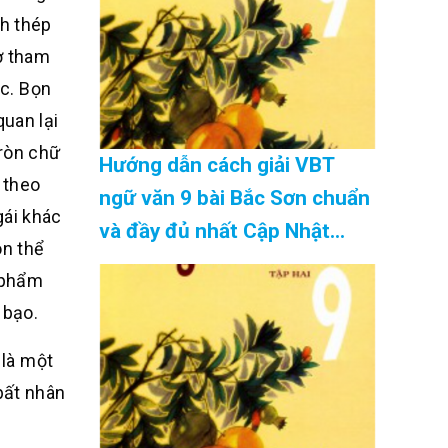
nh thép
ơ tham
ục. Bọn
uan lại
tròn chữ
Hướng dẫn cách giải VBT
 theo
ngữ văn 9 bài Bắc Sơn chuẩn
gái khác
và đầy đủ nhất Cập Nhật
òn thể
08/2026
c phẩm
 bạo.
 là một
bất nhân