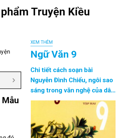
c phẩm Truyện Kiều
XEM THÊM
Ngữ Văn 9
uyện
Chi tiết cách soạn bài
Nguyễn Đình Chiểu, ngôi sao
sáng trong văn nghệ của dân
- Mẫu
tộc siêu ngắn chính xác nhất
Cập Nhật 08/2026
ng đó,