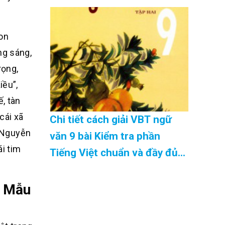
08/2026
con
ng sáng,
rọng,
iều”,
, tàn
cái xã
Chi tiết cách giải VBT ngữ
, Nguyễn
văn 9 bài Kiểm tra phần
ái tim
Tiếng Việt chuẩn và đầy đủ
nhất Cập Nhật 08/2026
- Mẫu