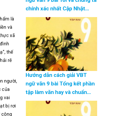
chính xác nhất Cập Nhật
08/2026
phẩm là
iền và
thực xã
 đình
ạ”, thế
hải rẽ
Hướng dẫn cách giải VBT
n người,
ngữ văn 9 bài Tổng kết phần
c của
tập làm văn hay và chuẩn
g vai
nhất Cập Nhật 08/2026
t bị rơi
ở công