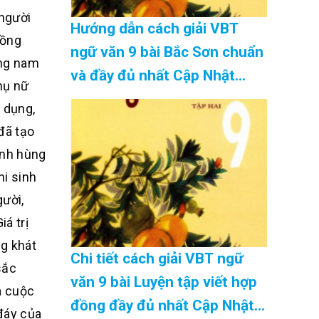
 người
Hướng dẫn cách giải VBT
đồng
ngữ văn 9 bài Bắc Sơn chuẩn
ọng nam
và đầy đủ nhất Cập Nhật
hụ nữ
08/2026
i dụng,
đã tạo
anh hùng
hi sinh
gười,
á trị
ng khát
Chi tiết cách giải VBT ngữ
sắc
văn 9 bài Luyện tập viết hợp
à cuộc
đồng đầy đủ nhất Cập Nhật
 đáy của