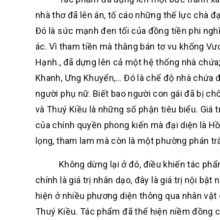
nhà thơ đã lên án, tố cáo những thế lực chà
Đó là sức mạnh đen tối của đồng tiền phi nghĩ
ác. Vì tham tiền mà thằng bán tơ vu khống Vư
Hạnh., đã dựng lên cả một hệ thống nhà chứa;
Khanh, Ưng Khuyển,… Đó là chế độ nhà chứa đư
người phụ nữ. Biết bao người con gái đã bị c
và Thuý Kiều là những số phận tiêu biểu. Giá t
của chính quyền phong kiến mà đại diện là Hồ
lọng, tham lam mà còn là một phường phán tr
Không dừng lại ở đó, điều khiến tác phẩm đ
chính là giá trị nhân dạo, đây là giá trị nội b
hiện ở nhiều phương diện thông qua nhân vật
Thuý Kiều. Tác phẩm đã thể hiện niềm đồng c