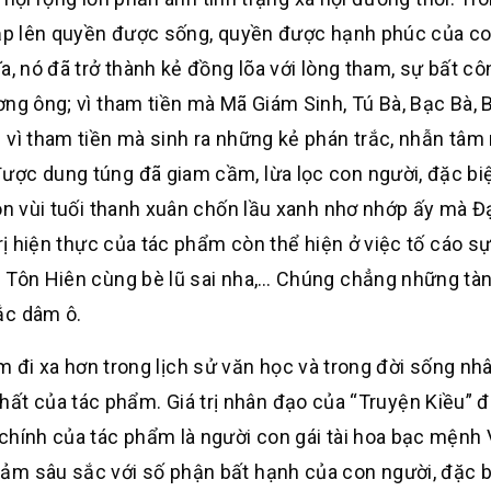
 đạp lên quyền được sống, quyền được hạnh phúc của co
a, nó đã trở thành kẻ đồng lõa với lòng tham, sự bất cô
ơng ông; vì tham tiền mà Mã Giám Sinh, Tú Bà, Bạc Bà, 
 vì tham tiền mà sinh ra những kẻ phán trắc, nhẫn tâm
ợc dung túng đã giam cầm, lừa lọc con người, đặc biệ
hôn vùi tuối thanh xuân chốn lầu xanh nhơ nhớp ấy mà 
rị hiện thực của tác phẩm còn thể hiện ở việc tố cáo sự
 Tôn Hiên cùng bè lũ sai nha,… Chúng chẳng những tàn 
ắc dâm ô.
i xa hơn trong lịch sử văn học và trong đời sống nh
ật nhất của tác phẩm. Giá trị nhân đạo của “Truyện Kiều” 
 chính của tác phẩm là người con gái tài hoa bạc mệnh
ảm sâu sắc với số phận bất hạnh của con người, đặc bi