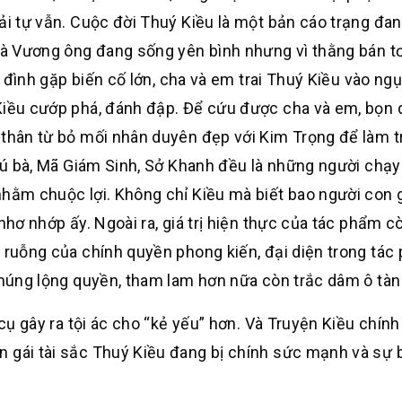
ải tự vẫn. Cuộc đời Thuý Kiều là một bản cáo trạng đa
nhà Vương ông đang sống yên bình nhưng vì thằng bán t
ia đình gặp biến cố lớn, cha và em trai Thuý Kiều vào ng
Kiều cướp phá, đánh đập. Để cứu được cha và em, bọn q
 thân từ bỏ mối nhân duyên đẹp với Kim Trọng để làm 
 Tú bà, Mã Giám Sinh, Sở Khanh đều là những người chạy
nhằm chuộc lợi. Không chỉ Kiều mà biết bao người con 
nhơ nhớp ấy. Ngoài ra, giá trị hiện thực của tác phẩm c
c ruỗng của chính quyền phong kiến, đại diện trong tá
 chúng lộng quyền, tham lam hơn nữa còn trắc dâm ô tàn
 cụ gây ra tội ác cho “kẻ yếu” hơn. Và Truyện Kiều chính
n gái tài sắc Thuý Kiều đang bị chính sức mạnh và sự 