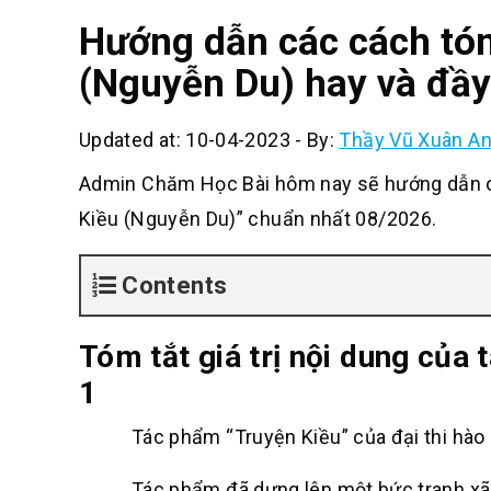
Hướng dẫn các cách tóm
(Nguyễn Du) hay và đầy
Updated at: 10-04-2023
-
By:
Thầy Vũ Xuân A
Admin Chăm Học Bài hôm nay sẽ hướng dẫn cá
Kiều (Nguyễn Du)” chuẩn nhất 08/2026.
Contents
Tóm tắt giá trị nội dung của
1
Tác phẩm “Truyện Kiều” của đại thi hào Ngu
Tác phẩm đã dựng lên một bức tranh xã hội 