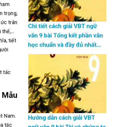
 tham
n trọng,
sức trân
Chi tiết cách giải VBT ngữ
i thế,…
văn 9 bài Tổng kết phần văn
a, tiết
học chuẩn và đầy đủ nhất
gười
Cập Nhật 08/2026
t tác
- Mẫu
ệt Nam.
Hướng dẫn cách giải VBT
ủa tác
ngữ văn 9 bài Tôi và chúng ta