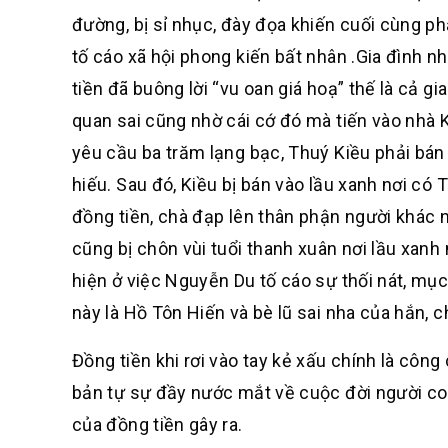
đường, bị sỉ nhục, đày đọa khiến cuối cùng ph
tố cáo xã hội phong kiến bất nhân .Gia đình 
tiền đã buông lời “vu oan giá hoạ” thế là cả g
quan sai cũng nhờ cái cớ đó mà tiến vào nhà 
yêu cầu ba trăm lạng bạc, Thuý Kiều phải bán
hiếu. Sau đó, Kiều bị bán vào lầu xanh nơi có
đồng tiền, chà đạp lên thân phận người khác 
cũng bị chôn vùi tuổi thanh xuân nơi lầu xanh 
hiện ở việc Nguyễn Du tố cáo sự thối nát, mụ
này là Hồ Tôn Hiến và bè lũ sai nha của hắn,
Đồng tiền khi rơi vào tay kẻ xấu chính là công
bản tự sự đầy nước mắt về cuộc đời người co
của đồng tiền gây ra.