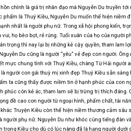
hồn chính là giá trị nhân đạo mà Nguyễn Du truyền tới
ác phẩm là Thuý Kiều, Nguyễn Du muốn thể hiện niềm 
nh nhất là người phụ nữ. Trong xã hội phong kiến, tr
vui, họ bèo bọt, rẻ rúng. Tuổi xuân của họ của người p
n trọng thì nay lại bị những kẻ cậy quyền, tham lam lợ
h.Nguyễn Du cũng là người “yêu” vẻ đẹp con người. Ông 
t mực chung tình với Thuý Kiều, chàng Từ Hải người 
ệt là người con gái thuỳ mị xinh đẹp Thuý Kiều sẵn sàng 
phẩm ta cũng thấy được niềm tin ở hạnh phúc của con n
phúc còn kẻ ác, tham lam sẽ bị trừng trị thích đáng. Gi
rọng đề cao con người từ ngoại hình, phẩm chất, tài nă
 khác Truyện Kiều còn thể hiện niềm thương cảm sâu 
là người phụ nữ. Nguyễn Du như khóc cùng tiếng đàn v
ân trọng Kiều cho dù có lúc nàng đã là hạng người dưới