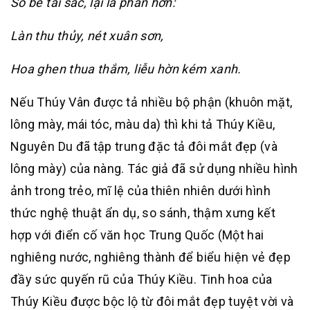
So bề tài sắc, lại là phần hơn:
Làn thu thủy, nét xuân sơn,
Hoa ghen thua thắm, liễu hờn kém xanh.
Nếu Thúy Vân được tả nhiều bộ phận (khuôn mặt,
lông mày, mái tóc, màu da) thì khi tả Thúy Kiều,
Nguyên Du đã tập trung đặc tả đôi mắt đẹp (và
lông mày) của nàng. Tác giả đã sử dụng nhiều hình
ảnh trong trẻo, mĩ lệ của thiên nhiên dưới hình
thức nghệ thuật ẩn dụ, so sánh, thậm xưng kết
hợp với điển cố văn học Trung Quốc (Một hai
nghiêng nước, nghiêng thành để biểu hiện vẻ đẹp
đầy sức quyến rũ của Thúy Kiều. Tinh hoa của
Thúy Kiều được bộc lộ từ đôi mắt đẹp tuyệt vời và