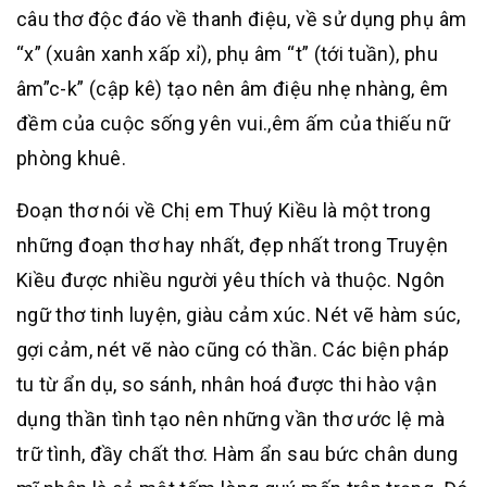
câu thơ độc đáo về thanh điệu, về sử dụng phụ âm
“x” (xuân xanh xấp xỉ), phụ âm “t” (tới tuần), phu
âm”c-k” (cập kê) tạo nên âm điệu nhẹ nhàng, êm
đềm của cuộc sống yên vui.,êm ấm của thiếu nữ
phòng khuê.
Đoạn thơ nói về Chị em Thuý Kiều là một trong
những đoạn thơ hay nhất, đẹp nhất trong Truyện
Kiều được nhiều người yêu thích và thuộc. Ngôn
ngữ thơ tinh luyện, giàu cảm xúc. Nét vẽ hàm súc,
gợi cảm, nét vẽ nào cũng có thần. Các biện pháp
tu từ ẩn dụ, so sánh, nhân hoá được thi hào vận
dụng thần tình tạo nên những vần thơ ước lệ mà
trữ tình, đầy chất thơ. Hàm ẩn sau bức chân dung