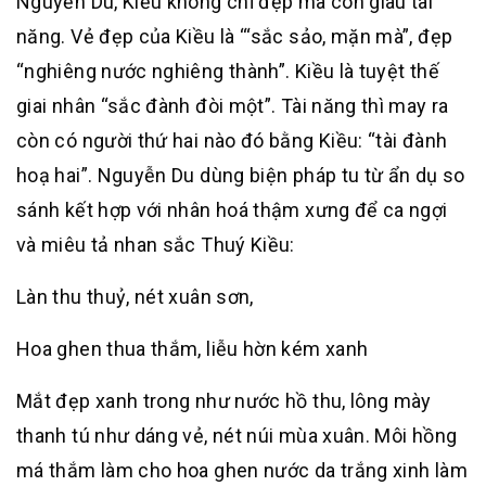
Nguyễn Du, Kiều không chỉ đẹp mà còn giàu tài
năng. Vẻ đẹp của Kiều là ‘“sắc sảo, mặn mà”, đẹp
“nghiêng nước nghiêng thành”. Kiều là tuyệt thế
giai nhân “sắc đành đòi một”. Tài năng thì may ra
còn có người thứ hai nào đó bằng Kiều: “tài đành
hoạ hai”. Nguyễn Du dùng biện pháp tu từ ẩn dụ so
sánh kết hợp với nhân hoá thậm xưng để ca ngợi
và miêu tả nhan sắc Thuý Kiều:
Làn thu thuỷ, nét xuân sơn,
Hoa ghen thua thắm, liễu hờn kém xanh
Mắt đẹp xanh trong như nước hồ thu, lông mày
thanh tú như dáng vẻ, nét núi mùa xuân. Môi hồng
má thắm làm cho hoa ghen nước da trắng xinh làm