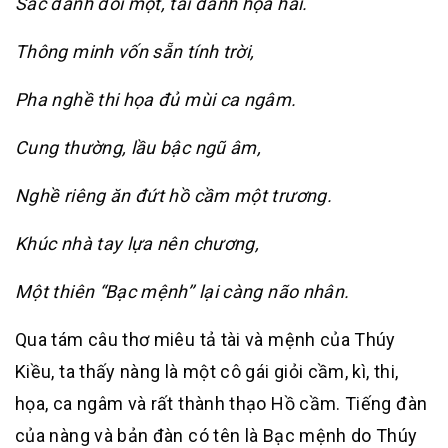
Sắc đành đòi một, tài đành họa hai.
Thông minh vốn sẵn tính trời,
Pha nghề thi họa đủ mùi ca ngâm.
Cung thường, lầu bậc ngũ âm,
Nghề riêng ăn đứt hồ cầm một trương.
Khúc nhà tay lựa nên chương,
Một thiên “Bạc mệnh’’ lại càng não nhân.
Qua tám câu thơ miêu tả tài và mệnh của Thúy
Kiều, ta thấy nàng là một cô gái giỏi cầm, kì, thi,
họa, ca ngâm và rất thành thạo Hồ cầm. Tiếng đàn
của nàng và bản đàn có tên là Bạc mệnh do Thúy