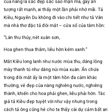
của nàng là sắc đẹp sắc sảo mặn mà, gây ấn
tượng rất mạnh, ai thấy một lần phải nhớ mãi. Tả
Kiều, Nguyễn Du không đi vào chi tiết như tả Vân
mà nhà thơ đặc tả đôi mắt – cửa sổ của tâm hồn:
“Làn thu thủy, nét xuân sơn,
Hoa ghen thua thắm, liễu hờn kém xanh.”
Mắt Kiều long lanh như nước mùa thu, dáng lông
mày thanh tú như dáng núi mùa xuân. Ẩn chứa
trong đôi mắt ấy là một tâm hồn đa cảm khác
thường, vẻ đẹp của nàng nghiêng nước, nghiêng
thành, khiến cho hoa phải ghen, liễu phải hờn. Tác
giả tả Kiều đẹp tuyệt vời như vậy nhưng trong
cách tả ông cũng hé cho ta thấy cái dự cảm bất an