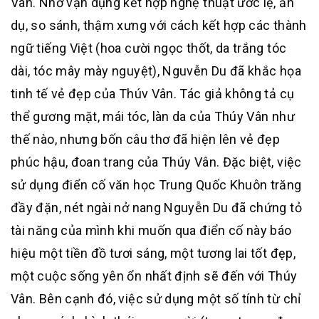
Vân. Nhờ vận dụng kết hợp nghệ thuật ước lệ, ẩn
dụ, so sánh, thậm xưng với cách kết hợp các thành
ngữ tiếng Việt (hoa cười ngọc thốt, da trắng tóc
dài, tóc mây mày nguyệt), Nguvễn Du đã khắc họa
tinh tế vẻ đẹp của Thúv Vân. Tác giả không tả cụ
thể gương mặt, mái tóc, làn da của Thúy Vân như
thế nào, nhưng bốn câu thơ đã hiện lên vẻ đẹp
phúc hậu, đoan trang của Thúy Vân. Đặc biệt, việc
sử dụng điển cố văn học Trung Quốc Khuôn trăng
đầy đặn, nét ngài nở nang Nguyễn Du đã chứng tỏ
tài năng của mình khi muốn qua điển cố này báo
hiệu một tiền đồ tươi sáng, một tương lai tốt đẹp,
một cuộc sống yên ổn nhất định sẽ đến với Thúy
Vân. Bên cạnh đó, việc sử dụng một số tính từ chỉ