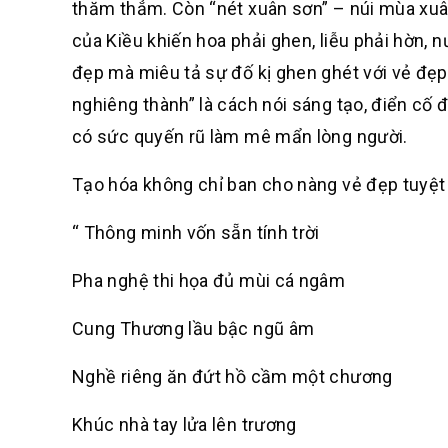
thăm thẳm. Còn “nét xuân sơn” – núi mùa xuân
của Kiều khiến hoa phải ghen, liễu phải hờn, n
đẹp mà miêu tả sự đố kị ghen ghét với vẻ đẹ
nghiêng thành” là cách nói sáng tạo, điển cố 
có sức quyến rũ làm mê mẩn lòng người.
Tạo hóa không chỉ ban cho nàng vẻ đẹp tuyệt 
“ Thông minh vốn sẵn tính trời
Pha nghệ thi họa đủ mùi cá ngâm
Cung Thương lầu bậc ngũ âm
Nghề riêng ăn đứt hồ cầm một chương
Khúc nhà tay lửa lên trương