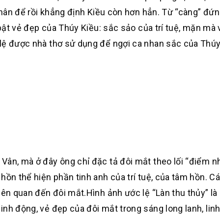
 nhân để rồi khẳng định Kiều còn hơn hẳn. Từ “càng” đứ
i bật vẻ đẹp của Thúy Kiều: sắc sảo của trí tuệ, mặn mà
lệ được nhà thơ sử dụng để ngợi ca nhan sắc của Thúy
Vân, mà ở đây ông chỉ đặc tả đôi mắt theo lối “điểm n
hồn thể hiện phần tinh anh của trí tuệ, của tâm hồn. Cá
iên quan đến đôi mắt.Hình ảnh ước lệ “Làn thu thủy” là 
nh động, vẻ đẹp của đôi mắt trong sáng long lanh, linh