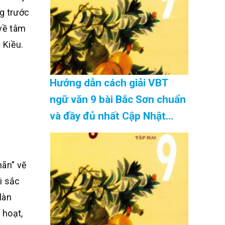
ng trước
 về tâm
 Kiều.
Hướng dẫn cách giải VBT
ngữ văn 9 bài Bắc Sơn chuẩn
và đầy đủ nhất Cập Nhật
08/2026
hãn” vẽ
i sắc
làn
 hoạt,