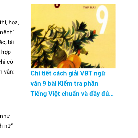
08/2026
hi, họa,
 mệnh”
c, tài
t hợp
chỉ có
m vẫn:
Chi tiết cách giải VBT ngữ
văn 9 bài Kiểm tra phần
Tiếng Việt chuẩn và đầy đủ
nhất Cập Nhật 08/2026
 như
nh nữ”