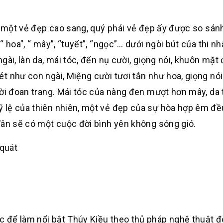
n một vẻ đẹp cao sang, quý phái vẻ đẹp ấy được so sánh
 hoa”, “ mây”, “tuyết”, “ngọc”… dưới ngòi bút của thi n
ài, làn da, mái tóc, đến nụ cười, giọng nói, khuôn mặt
t như con ngài, Miệng cười tươi tắn như hoa, giọng nói
lời đoan trang. Mái tóc của nàng đen mượt hơn mây, da 
 lệ của thiên nhiên, một vẻ đẹp của sự hòa hợp êm đ
Vân sẽ có một cuộc đời bình yên không sóng gió.
 quát
 để làm nổi bật Thúy Kiều theo thủ pháp nghệ thuật đ