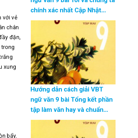
chính xác nhất Cập Nhật
 với vẻ
08/2026
hân chân
 đầy đặn,
 trong
trắng
ều xung
Hướng dẫn cách giải VBT
ngữ văn 9 bài Tổng kết phần
tập làm văn hay và chuẩn
nhất Cập Nhật 08/2026
òn bẩy.