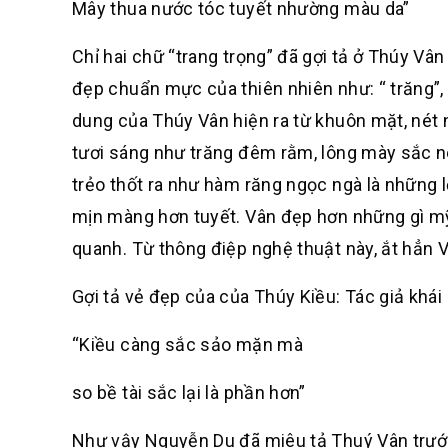
Mây thua nước tóc tuyết nhường màu da”
Chỉ hai chữ “trang trọng” đã gợi tả ở Thúy Vâ
đẹp chuẩn mực của thiên nhiên như: “ trăng”, “
dung của Thúy Vân hiện ra từ khuôn mặt, nét ng
tươi sáng như trăng đêm rằm, lông mày sắc né
trẻo thốt ra như hàm răng ngọc ngà là những 
mịn màng hơn tuyết. Vân đẹp hơn những gì mỹ
quanh. Từ thông điệp nghệ thuật này, ắt hẳn 
Gợi tả vẻ đẹp của của Thúy Kiều: Tác giả khái
“Kiều càng sắc sảo mặn mà
so bề tài sắc lại là phần hơn”
Như vậy Nguyễn Du đã miêu tả Thuý Vân trước