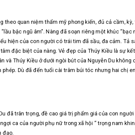
g theo quan niệm thẩm mỹ phong kiến, đủ cả cầm, kỳ, t
cả “lầu bậc ngũ âm”. Nàng đã soạn riêng một khúc “bạc
ểu hiện của con người có trái tim đã sầu, đa cảm. Tả sắ
tâm đặc biệt của nàng. Vẻ đẹp của Thúy Kiều là sự kế
 Vân và Thúy Kiều ở dưới ngòi bút của Nguyễn Du không 
phép. Dù đã đến tuổi cài trâm búi tóc nhưng hai chị e
 đã trân trọng, đề cao giá trị phẩm giá của con người
ngợi ca của người phụ nữ trong xã hội “ trọng nam khi
n đạo.