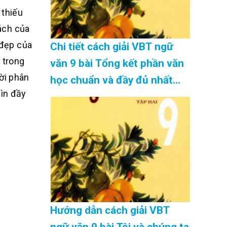
 thiếu
cách của
 đẹp của
Chi tiết cách giải VBT ngữ
 trong
văn 9 bài Tổng kết phần văn
ời phân
học chuẩn và đầy đủ nhất
hìn đầy
Cập Nhật 08/2026
Hướng dẫn cách giải VBT
ngữ văn 9 bài Tôi và chúng ta