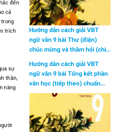
nhắc đến
ao cả
 trong
Hướng dẫn cách giải VBT
n trích
ngữ văn 9 bài Thư (điện)
chúc mừng và thăm hỏi (chi
tiết) chuẩn nhất Cập Nhật
Hướng dẫn cách giải VBT
08/2026
qua sự
ngữ văn 9 bài Tổng kết phần
nh thần,
văn học (tiếp theo) chuẩn
ận nàng
nhất Cập Nhật 08/2026
người