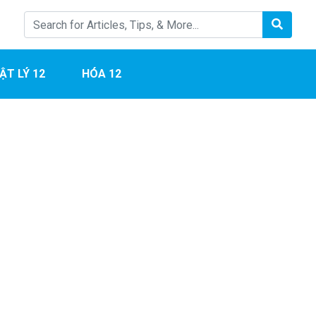
ẬT LÝ 12
HÓA 12