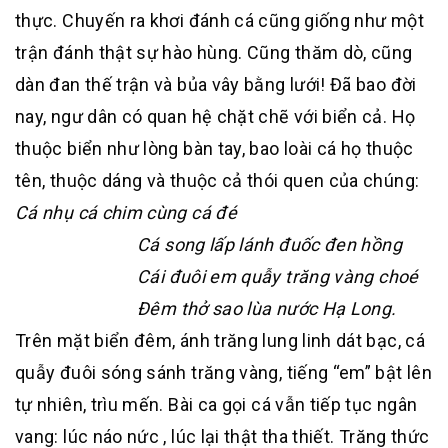
thực. Chuyến ra khơi đánh cá cũng giống như một
trận đánh thật sự hào hùng. Cũng thăm dò, cũng
dàn đan thế trận và bủa vây bằng lưới! Đã bao đời
nay, ngư dân có quan hệ chặt chẽ với biển cả. Họ
thuộc biển như lòng bàn tay, bao loài cá họ thuộc
tên, thuộc dáng và thuộc cả thói quen của chúng:
Cá nhụ cá chim cùng cá đé
Cá song lấp lánh đuốc đen hồng
Cái đuôi em quẫy trăng vàng choé
Đêm thở sao lùa nước Hạ Long.
Trên mặt biển đêm, ánh trăng lung linh dát bạc, cá
quẫy đuôi sóng sánh trăng vàng, tiếng “em” bật lên
tự nhiên, trìu mến. Bài ca gọi cá vẫn tiếp tục ngân
vang: lúc náo nức , lúc lại thật tha thiết. Trăng thức