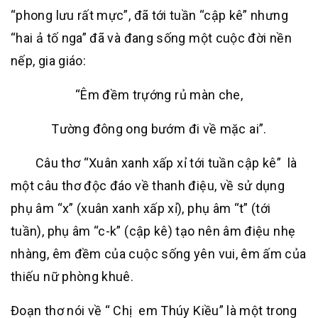
“phong lưu rất mực”, đã tới tuần “cập kê” nhưng
“hai ả tố nga” đã và đang sống một cuộc đời nền
nếp, gia giáo:
“Êm đềm trựớng rủ màn che,
Tường đông ong bướm đi về mặc ai”.
Câu thơ “Xuân xanh xấp xỉ tới tuần cập kê” là
một câu thơ độc đáo về thanh điệu, về sử dụng
phụ âm “x” (xuân xanh xấp xỉ), phụ âm “t” (tới
tuần), phụ âm “c-k” (cập kê) tạo nên âm điệu nhẹ
nhàng, êm đềm của cuộc sống yên vui, êm ấm của
thiếu nữ phòng khuê.
Đoạn thơ nói về “ Chị em Thúy Kiều” là một trong