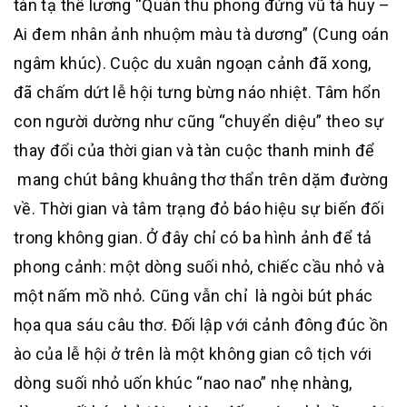
tàn tạ thê lương “Quán thu phong đứng vũ tà huy –
Ai đem nhân ảnh nhuộm màu tà dương” (Cung oán
ngâm khúc). Cuộc du xuân ngoạn cảnh đã xong,
đã chấm dứt lễ hội tưng bừng náo nhiệt. Tâm hổn
con người dường như cũng “chuyển diệu” theo sự
thay đổi của thời gian và tàn cuộc thanh minh để
mang chút bâng khuâng thơ thẩn trên dặm đường
về. Thời gian và tâm trạng đỏ báo hiệu sự biến đối
trong không gian. Ở đây chỉ có ba hình ảnh để tả
phong cảnh: một dòng suối nhỏ, chiếc cầu nhỏ và
một nấm mồ nhỏ. Cũng vẫn chỉ là ngòi bút phác
họa qua sáu câu thơ. Đối lập với cảnh đông đúc ồn
ào của lễ hội ở trên là một không gian cô tịch với
dòng suối nhỏ uốn khúc “nao nao” nhẹ nhàng,