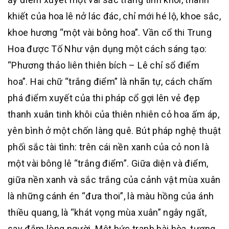
khiết của hoa lê nở lác đác, chỉ mới hé lộ, khoe sắc,
khoe hương “một vài bông hoa”. Vần cổ thi Trung
Hoa được Tố Như vận dụng một cách sáng tạo:
“Phương thảo liên thiên bích – Lê chỉ sổ điểm
hoa”. Hai chữ “trắng điểm” là nhãn tự, cách chấm
phá điểm xuyết của thi pháp cổ gợi lên vẻ đẹp
thanh xuân tinh khôi của thiên nhiên cỏ hoa ấm áp,
yên bình ở một chốn làng quê. Bút pháp nghệ thuật
phối sắc tài tình: trên cái nền xanh của cỏ non là
một vài bông lê “trắng điểm”. Giữa diện và điểm,
giữa nền xanh và sắc trắng của cảnh vật mùa xuân
là những cánh én “đưa thoi”, là màu hồng của ánh
thiều quang, là “khát vọng mùa xuân” ngây ngất,
say đắm lòng người. Một bức tranh hài hòa, tương