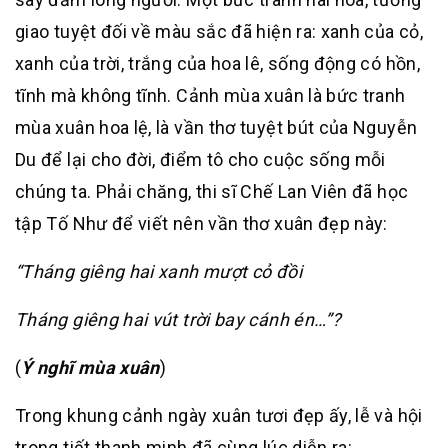
giao tuyệt đối về màu sắc đã hiện ra: xanh của cỏ,
xanh của trời, trắng của hoa lê, sống động có hồn,
tĩnh mà không tĩnh. Cảnh mùa xuân là bức tranh
mùa xuân hoa lệ, là vần thơ tuyệt bút của Nguyễn
Du để lại cho đời, điểm tô cho cuộc sống mỗi
chúng ta. Phải chăng, thi sĩ Chế Lan Viên đã học
tập Tố Như để viết nên vần thơ xuân đẹp này:
“Tháng giêng hai xanh mượt cỏ đồi
Tháng giêng hai vút trời bay cánh én…”?
(
Ý nghĩ mùa xuân
)
Trong khung cảnh ngày xuân tươi đẹp ấy, lễ và hội
trong tiết thanh minh đã cùng lúc diễn ra: