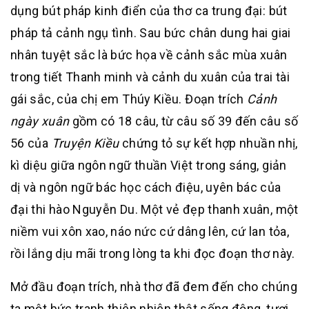
dụng bút pháp kinh điển của thơ ca trung đại: bút
pháp tả cảnh ngụ tình. Sau bức chân dung hai giai
nhân tuyệt sắc là bức họa về cảnh sắc mùa xuân
trong tiết Thanh minh và cảnh du xuân của trai tài
gái sắc, của chị em Thúy Kiều. Đoạn trích
Cảnh
ngày xuân
gồm có 18 câu, từ câu số 39 đến câu số
56 của
Truyện Kiều
chứng tỏ sự kết hợp nhuần nhị,
kì diệu giữa ngôn ngữ thuần Việt trong sáng, giản
dị và ngôn ngữ bác học cách điệu, uyên bác của
đại thi hào Nguyễn Du. Một vẻ đẹp thanh xuân, một
niềm vui xôn xao, náo nức cứ dâng lên, cứ lan tỏa,
rồi lắng dịu mãi trong lòng ta khi đọc đoạn thơ này.
Mở đầu đoạn trích, nhà thơ đã đem đến cho chúng
ta một bức tranh thiên nhiên thật sống động, tươi