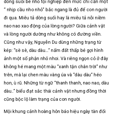
dòng suối bé nhỏ tội nghiệp đến mức chỉ cần một
“ nhịp cầu nho nhỏ” bắc ngang là đủ để con người
đi qua. Miêu tả dòng suối hay là miêu tả nỗi niềm
nao nao xao động của lòng người? Giữa cảnh vật
và lòng người dường như không có đường viền.
Cũng như vậy, Nguyễn Du dùng những trạng từ
kép: “sè sè, dàu dàu…” nấm đất thấp bé gợi hình
ảnh một số phận nhỏ nhoi. Và riêng ngọn cỏ ở đây
không hé mang một màu “xanh tận chân trời” như
trên, mà lại chen màu vàng úa và “dàu dàu” héo
hon, ù rũ. Những từ ngữ “thanh thanh, nao nao, dàu
dàu..” biểu đạt sắc thái cảnh vật nhưng đồng thời
cũng bộc lộ làm trạng của con người.
Mội khung cảnh hoàng hôn báo hiệu ngày tàn đối