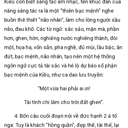
Kiều còn biết sáng tác âm nhạc, tên khúc đàn của
nàng sáng tác ra là một “thiên bạc mệnh” nghe
buồn thê thiết “não nhân”, làm cho lòng người sầu
não, đau khổ. Các từ ngữ: sắc sảo, mặn mà, phần
hơn, ghen, hờn, nghiêng nước nghiêng thành, đòi
một, họa ha, vốn sẵn, pha nghề, đủ mùi, lầu bậc, ăn
đứt, bạc mệnh, não nhân, tạo nên một hệ thống
ngôn ngữ cực tả tài sắc và hé lộ dự báo số phận
bạc mệnh của Kiều, như ca dao lưu truyền:
“Một vừa hai phải ai ơi!
Tài tình chi lắm cho trời đất ghen”.
4. Bốn câu cuối đoạn nói về đức hạnh 2 ả tổ
nga: Tuy là khách “hồng quần”, đẹp thế, tài thế, lại