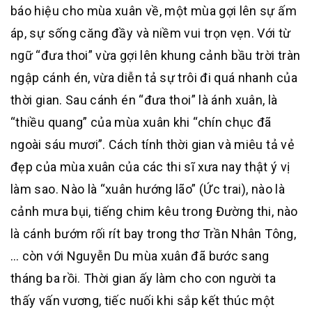
báo hiệu cho mùa xuân về, một mùa gợi lên sự ấm
áp, sự sống căng đầy và niềm vui trọn vẹn. Với từ
ngữ “đưa thoi” vừa gợi lên khung cảnh bầu trời tràn
ngập cánh én, vừa diễn tả sự trôi đi quá nhanh của
thời gian. Sau cánh én “đưa thoi” là ánh xuân, là
“thiều quang” của mùa xuân khi “chín chục đã
ngoài sáu mươi”. Cách tính thời gian và miêu tả vẻ
đẹp của mùa xuân của các thi sĩ xưa nay thật ý vị
làm sao. Nào là “xuân hướng lão” (Ức trai), nào là
cảnh mưa bụi, tiếng chim kêu trong Đường thi, nào
là cánh bướm rối rít bay trong thơ Trần Nhân Tông,
… còn với Nguyễn Du mùa xuân đã bước sang
tháng ba rồi. Thời gian ấy làm cho con người ta
thấy vấn vương, tiếc nuối khi sắp kết thúc một