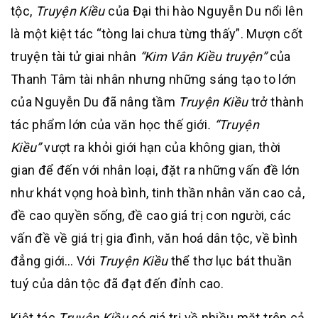
tộc,
Truyện Kiều
của Đại thi hào Nguyễn Du nổi lên
là một kiệt tác “tòng lai chưa từng thấy”. Mượn cốt
truyện tài tử giai nhân
“Kim Vân Kiều truyện”
của
Thanh Tâm tài nhân nhưng những sáng tạo to lớn
của Nguyễn Du đã nâng tầm
Truyện Kiều
trở thành
tác phẩm lớn của văn học thế giới
. “Truyện
Kiều”
vượt ra khỏi giới hạn của không gian, thời
gian để đến với nhân loại, đặt ra những vấn đề lớn
như khát vọng hoà bình, tinh thần nhân văn cao cả,
đề cao quyền sống, đề cao giá trị con người, các
vấn đề về giá trị gia đình, văn hoá dân tộc, về bình
đẳng giới… Với
Truyện Kiều
thể thơ lục bát thuần
tuý của dân tộc đã đạt đến đỉnh cao.
Kiệt tác
Truyện Kiều
có giá trị về nhiều mặt trên cả