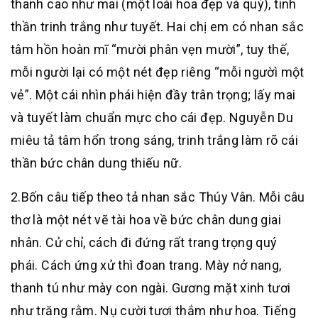
thanh cao như mai (một loài hoa đẹp và quý), tinh
thần trinh trắng như tuyết. Hai chị em có nhan sắc
tâm hồn hoàn mĩ “mười phân vẹn mười”, tuy thế,
mỗi người lại có một nét đẹp riêng “mỗi ngườì một
vẻ”. Một cái nhìn phái hiện đầy trân trọng; lấy mai
và tuyết làm chuẩn mực cho cái đẹp. Nguyễn Du
miêu tả tâm hổn trong sáng, trinh trắng làm rõ cái
thần bức chân dung thiếu nữ.
2.Bốn câu tiếp theo tả nhan sắc Thúy Vân. Mỗi câu
thơ là một nét vẽ tài hoa về bức chân dung giai
nhân. Cử chỉ, cách đi đứng rất trang trọng quý
phái. Cách ứng xử thì đoan trang. Mày nở nang,
thanh tú như mày con ngài. Gương mặt xinh tươi
như trăng rằm. Nụ cười tươi thắm như hoa. Tiếng