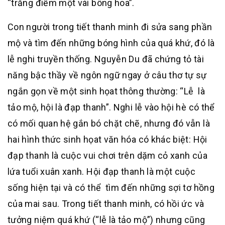
“trắng điểm một vài bông hoa”.
Con người trong tiết thanh minh đi sửa sang phần
mộ và tìm đến những bóng hình của quá khứ, đó là
lễ nghi truyền thống. Nguyễn Du đã chứng tỏ tài
năng bậc thầy về ngôn ngữ ngay ở câu thơ tự sự
ngắn gọn về một sinh họat thông thường: “Lễ là
tảo mộ, hội là đạp thanh”. Nghi lễ vào hội hè có thể
có mối quan hệ gắn bó chặt chẽ, nhưng đó vẫn là
hai hình thức sinh họat văn hóa có khác biệt: Hội
đạp thanh là cuộc vui chơi trên dặm cỏ xanh của
lứa tuổi xuân xanh. Hội đạp thanh là một cuộc
sống hiện tại và có thể tìm đến những sợi tơ hồng
của mai sau. Trong tiết thanh minh, có hồi ức và
tưởng niệm quá khứ (“lễ là tảo mộ”) nhưng cũng