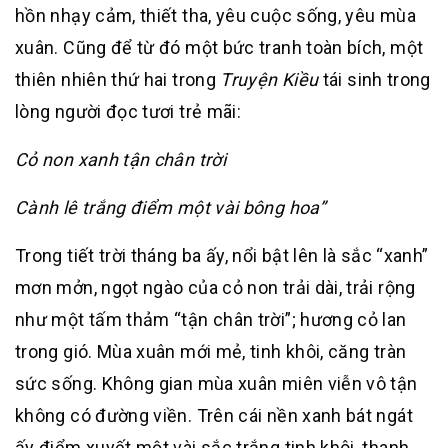
hồn nhạy cảm, thiết tha, yêu cuộc sống, yêu mùa
xuân. Cũng để từ đó một bức tranh toàn bích, một
thiên nhiên thứ hai trong
Truyện Kiều
tái sinh trong
lòng người đọc tươi trẻ mãi:
Cỏ non xanh tận chân trời
Cành lê trắng điểm một vài bông hoa”
Trong tiết trời tháng ba ấy, nổi bật lên là sắc “xanh”
mơn mởn, ngọt ngào của cỏ non trải dài, trải rộng
như một tấm thảm “tận chân trời”; hương cỏ lan
trong gió. Mùa xuân mới mẻ, tinh khôi, căng tràn
sức sống. Không gian mùa xuân miên viễn vô tận
không có đường viền. Trên cái nền xanh bát ngát
ấy điểm xuyết một vài sắc trắng tinh khôi, thanh