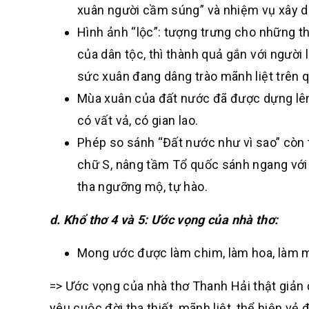
xuân người cầm súng” và nhiệm vụ xây d
Hình ảnh “lộc”: tượng trưng cho những thà
của dân tộc, thì thành quả gắn với người l
sức xuân đang dâng trào mãnh liệt trên 
Mùa xuân của đất nước đã được dựng lên 
có vất vả, có gian lao.
Phép so sánh “Đất nước như vì sao” còn t
chữ S, nâng tầm Tổ quốc sánh ngang với tầ
tha ngưỡng mộ, tự hào.
d. Khổ thơ 4 và 5: Ước vọng của nhà thơ:
Mong ước được làm chim, làm hoa, làm m
=> Ước vọng của nhà thơ Thanh Hải thật giản 
yêu cuộc đời tha thiết, mãnh liệt, thể hiện vẻ 