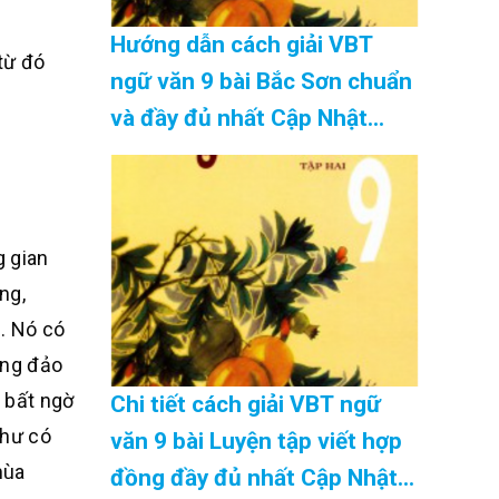
Hướng dẫn cách giải VBT
từ đó
ngữ văn 9 bài Bắc Sơn chuẩn
và đầy đủ nhất Cập Nhật
08/2026
 gian
ng,
. Nó có
ụng đảo
 bất ngờ
Chi tiết cách giải VBT ngữ
như có
văn 9 bài Luyện tập viết hợp
mùa
đồng đầy đủ nhất Cập Nhật