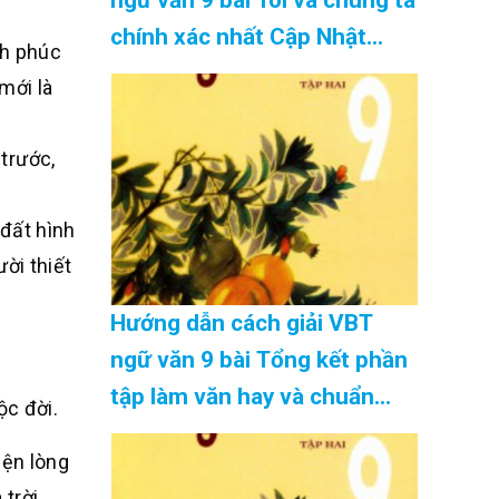
chính xác nhất Cập Nhật
nh phúc
08/2026
mới là
trước,
 đất hình
ời thiết
Hướng dẫn cách giải VBT
ngữ văn 9 bài Tổng kết phần
tập làm văn hay và chuẩn
c đời.
nhất Cập Nhật 08/2026
iện lòng
trời,