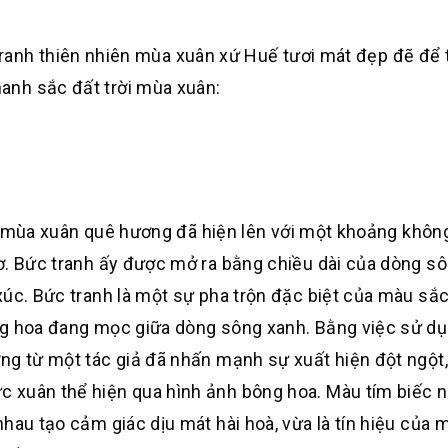
anh thiên nhiên mùa xuân xứ Huế tươi mát đẹp đẽ để 
anh sắc đất trời mùa xuân:
ùa xuân quê hương đã hiện lên với một khoảng không
ơ. Bức tranh ấy được mở ra bằng chiều dài của dòng sô
xúc. Bức tranh là một sự pha trộn đặc biệt của màu sắc
ng hoa đang mọc giữa dòng sông xanh. Bằng việc sử d
ng từ một tác giả đã nhấn mạnh sự xuất hiện đột ngột,
 xuân thể hiện qua hình ảnh bông hoa. Màu tím biếc 
hau tạo cảm giác dịu mát hài hoà, vừa là tín hiệu của 