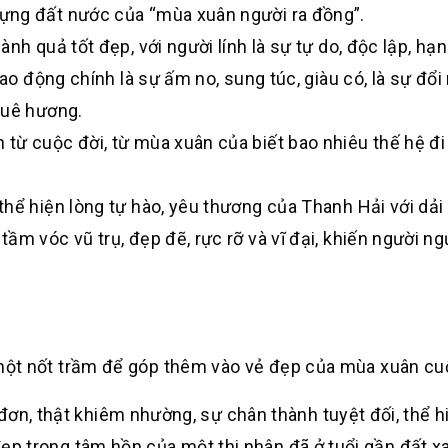
ựng đất nước của “mùa xuân người ra đồng”.
nh quả tốt đẹp, với người lính là sự tự do, độc lập, hạ
ao động chính là sự ấm no, sung túc, giàu có, là sự đổi 
quê hương.
từ cuộc đời, từ mùa xuân của biết bao nhiêu thế hệ đi 
hể hiện lòng tự hào, yêu thương của Thanh Hải với dải
m vóc vũ trụ, đẹp đẽ, rực rỡ và vĩ đại, khiến người ngư
ột nốt trầm để góp thêm vào vẻ đẹp của mùa xuân cuộ
đơn, thật khiêm nhường, sự chân thành tuyệt đối, thể h
đẹp trong tâm hồn của một thi nhân đã ở tuổi gần đất xa 