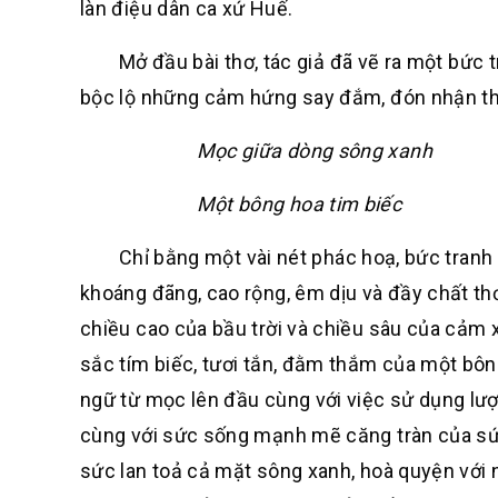
làn điệu dân ca xứ Huế.
Mở đầu bài thơ, tác giả đã vẽ ra một bức tr
bộc lộ những cảm hứng say đắm, đón nhận th
Mọc giữa dòng sông xanh
Một bông hoa tim biếc
Chỉ bằng một vài nét phác hoạ, bức tranh m
khoáng đãng, cao rộng, êm dịu và đầy chất th
chiều cao của bầu trời và chiều sâu của cảm 
sắc tím biếc, tươi tắn, đằm thắm của một bô
ngữ từ mọc lên đầu cùng với việc sử dụng lượ
cùng với sức sống mạnh mẽ căng tràn của sức
sức lan toả cả mặt sông xanh, hoà quyện với n