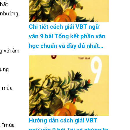
nhất
 nhường,
Chi tiết cách giải VBT ngữ
văn 9 bài Tổng kết phần văn
học chuẩn và đầy đủ nhất
g với âm
Cập Nhật 08/2026
hung
nh mùa
Hướng dẫn cách giải VBT
a “mùa
ngữ văn 9 bài Tôi và chúng ta