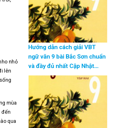
Hướng dẫn cách giải VBT
ngữ văn 9 bài Bắc Sơn chuẩn
nho nhỏ
và đầy đủ nhất Cập Nhật
i lên
08/2026
 sống
ống mùa
c đến
hào qua