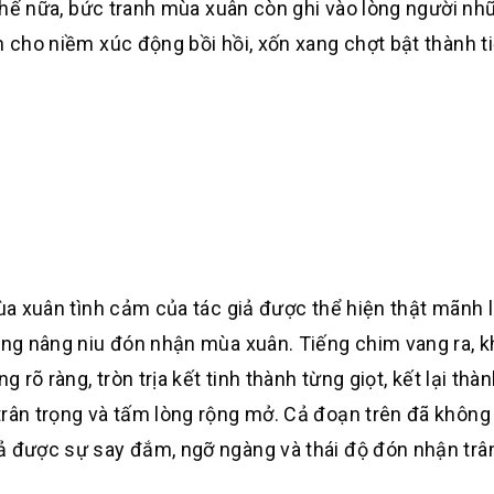
n thế nữa, bức tranh mùa xuân còn ghi vào lòng người n
n cho niềm xúc động bồi hồi, xốn xang chợt bật thành ti
uân tình cảm của tác giả được thể hiện thật mãnh li
rọng nâng niu đón nhận mùa xuân. Tiếng chim vang ra, 
 rõ ràng, tròn trịa kết tinh thành từng giọt, kết lại thà
rân trọng và tấm lòng rộng mở. Cả đoạn trên đã không 
ả được sự say đắm, ngỡ ngàng và thái độ đón nhận trân