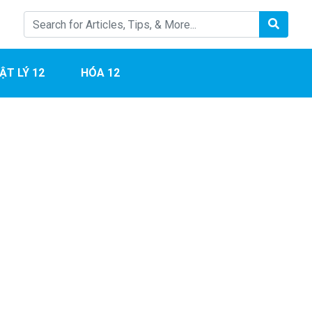
ẬT LÝ 12
HÓA 12