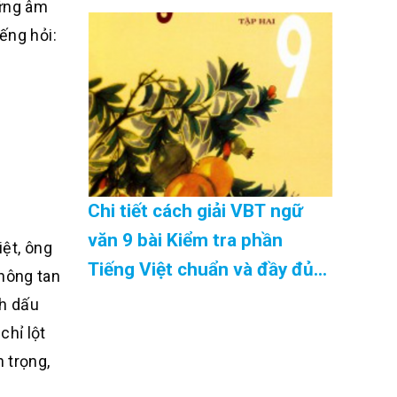
hững âm
08/2026
ếng hỏi:
Chi tiết cách giải VBT ngữ
văn 9 bài Kiểm tra phần
ệt, ông
Tiếng Việt chuẩn và đầy đủ
không tan
nhất Cập Nhật 08/2026
nh dấu
chỉ lột
 trọng,