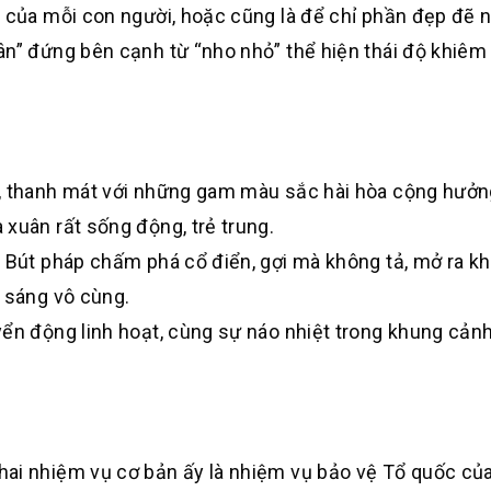
t của mỗi con người, hoặc cũng là để chỉ phần đẹp đẽ 
ân” đứng bên cạnh từ “nho nhỏ” thể hiện thái độ khiêm
p, thanh mát với những gam màu sắc hài hòa cộng hưởn
xuân rất sống động, trẻ trung.
> Bút pháp chấm phá cổ điển, gợi mà không tả, mở ra k
i sáng vô cùng.
yển động linh hoạt, cùng sự náo nhiệt trong khung cả
hai nhiệm vụ cơ bản ấy là nhiệm vụ bảo vệ Tổ quốc củ